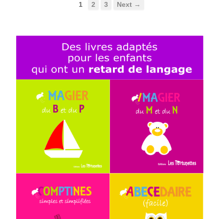
1
2
3
Next →