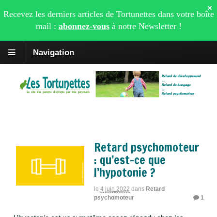
×
Recevez les derniers articles de Tortunettes dans votre boîte
mail :
abonnez-vous
à notre
Newsletter
!
Navigation
Archive | Retard psychomoteur
Retard psychomoteur
: qu’est-ce que
l’hypotonie ?
le
4 juin 2022
dans
Retard
psychomoteur
1