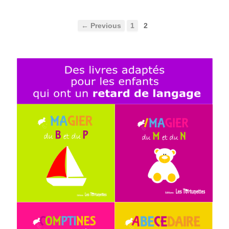
← Previous
1
2