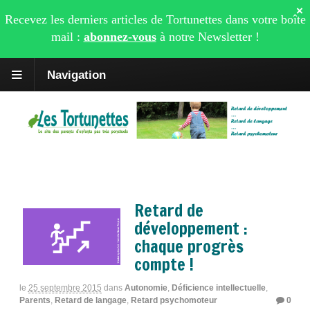
×
Recevez les derniers articles de Tortunettes dans votre boîte
mail :
abonnez-vous
à notre
Newsletter
!
Navigation
Tag Archives | Retard de développement
Retard de
développement :
chaque progrès
compte !
le
25 septembre 2015
dans
Autonomie
,
Déficience intellectuelle
,
Parents
,
Retard de langage
,
Retard psychomoteur
0