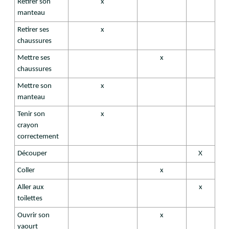
Retirer son
x
manteau
Retirer ses
x
chaussures
Mettre ses
x
chaussures
Mettre son
x
manteau
Tenir son
x
crayon
correctement
Découper
X
Coller
x
Aller aux
x
toilettes
Ouvrir son
x
yaourt