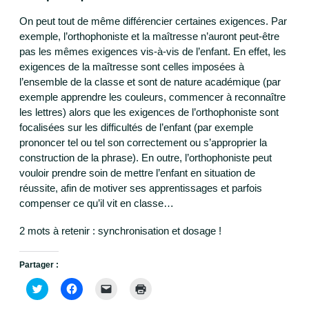
On peut tout de même différencier certaines exigences. Par
exemple, l’orthophoniste et la maîtresse n’auront peut-être
pas les mêmes exigences vis-à-vis de l’enfant. En effet, les
exigences de la maîtresse sont celles imposées à
l’ensemble de la classe et sont de nature académique (par
exemple apprendre les couleurs, commencer à reconnaître
les lettres) alors que les exigences de l’orthophoniste sont
focalisées sur les difficultés de l’enfant (par exemple
prononcer tel ou tel son correctement ou s’approprier la
construction de la phrase). En outre, l’orthophoniste peut
vouloir prendre soin de mettre l’enfant en situation de
réussite, afin de motiver ses apprentissages et parfois
compenser ce qu’il vit en classe…
2 mots à retenir : synchronisation et dosage !
Partager :
C
C
C
C
l
l
l
l
i
i
i
i