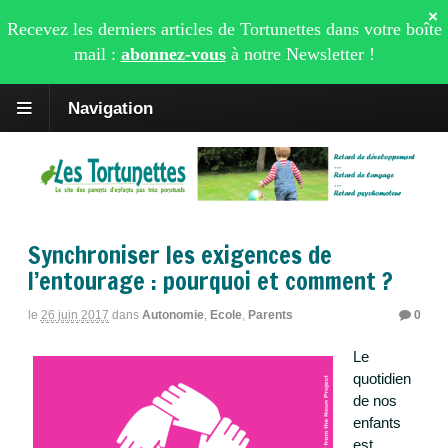
×
Recevez les derniers articles de Tortunettes dans votre boîte
mail :
abonnez-vous
à notre
Newsletter
!
Navigation
Synchroniser les exigences de
l’entourage : pourquoi et comment ?
le
26 juin 2017
dans
Autonomie
,
Ecole
,
Parents
0
Le
quotidien
de nos
enfants
est