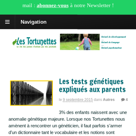
×
Recevez les derniers articles de Tortunettes dans votre boîte
mail :
abonnez-vous
à notre
Newsletter
!
Navigation
Tag Archives | Retard de développement;une
Les tests génétiques
expliqués aux parents
le
9 septembre 2015
dans
Autres
4
3% des enfants naissent avec une
anomalie génétique majeure. Lorsque nos Tortunettes nous