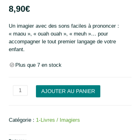
8,90
€
Un imagier avec des sons faciles à prononcer :
« maou », « ouah ouah », « meuh »… pour
accompagner le tout premier langage de votre
enfant.
Plus que 7 en stock
quantité
AJOUTER AU PANIER
de
Imagier
des
Catégorie :
1-Livres / Imagiers
tous
premiers
sons