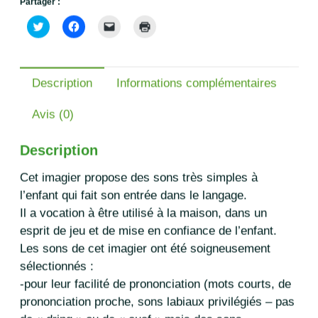
Partager :
C
C
C
C
l
l
l
l
i
i
i
i
q
q
q
q
u
u
u
u
e
e
e
e
z
z
r
r
Description
Informations complémentaires
p
p
p
p
o
o
o
o
u
u
u
u
Avis (0)
r
r
r
r
p
p
e
i
a
a
n
m
r
r
v
p
Description
t
t
o
r
a
a
y
i
g
g
e
m
Cet imagier propose des sons très simples à
e
e
r
e
r
r
u
r
l’enfant qui fait son entrée dans le langage.
s
s
n
(
u
u
l
o
Il a vocation à être utilisé à la maison, dans un
r
r
i
u
T
F
e
v
esprit de jeu et de mise en confiance de l’enfant.
w
a
n
r
i
c
p
e
Les sons de cet imagier ont été soigneusement
t
e
a
d
t
b
r
a
sélectionnés :
e
o
e
n
r
o
-
s
-pour leur facilité de prononciation (mots courts, de
(
k
m
u
prononciation proche, sons labiaux privilégiés – pas
o
(
a
n