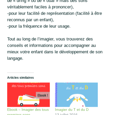
u
o
i
e
de « dring » ou de « ouaf » mais des sons
v
u
l
n
r
v
à
o
véritablement faciles à prononcer),
e
r
u
u
d
e
n
v
-pour leur facilité de représentation (facilité à être
a
d
a
e
n
a
m
l
reconnus par un enfant),
s
n
i
l
u
s
(
e
-pour la fréquence de leur usage.
n
u
o
f
e
n
u
e
n
e
v
n
o
n
r
ê
Tout au long de l’imagier, vous trouverez des
u
o
e
t
v
u
d
r
conseils et informations pour accompagner au
e
v
a
e
l
e
n
)
mieux votre enfant dans le développement de son
l
l
s
e
l
u
langage.
f
e
n
e
f
e
n
e
n
ê
n
o
t
ê
u
r
t
v
Articles similaires
e
r
e
)
e
l
)
l
e
f
e
n
ê
t
Ebook – Imagier des tous
Imagier du T et du D
r