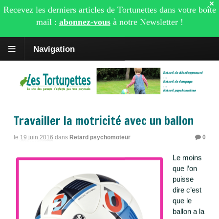
×
Recevez les derniers articles de Tortunettes dans votre boîte
mail :
abonnez-vous
à notre
Newsletter
!
Navigation
Travailler la motricité avec un ballon
le
19 juin 2016
dans
Retard psychomoteur
0
Le moins
que l’on
puisse
dire c’est
que le
ballon a la