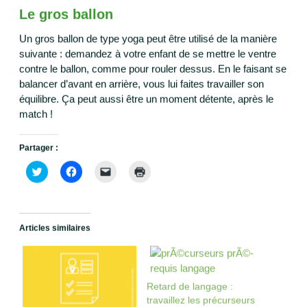
Le gros ballon
Un gros ballon de type yoga peut être utilisé de la manière
suivante : demandez à votre enfant de se mettre le ventre
contre le ballon, comme pour rouler dessus. En le faisant se
balancer d’avant en arrière, vous lui faites travailler son
équilibre. Ça peut aussi être un moment détente, après le
match !
Partager :
C
C
C
C
l
l
l
l
i
i
i
i
q
q
q
q
u
u
u
u
e
e
e
e
z
z
r
r
Articles similaires
p
p
p
p
o
o
o
o
u
u
u
u
r
r
r
r
p
p
e
i
a
a
n
m
r
r
v
p
Retard de langage :
t
t
o
r
travaillez les précurseurs